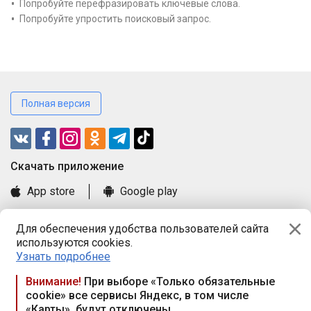
Попробуйте перефразировать ключевые слова.
Попробуйте упростить поисковый запрос.
Полная версия
Cкачать приложение
App store
Google play
Часто задаваемые вопросы
Для обеспечения удобства пользователей сайта
Книга замечаний и предложений
используются cookies.
Правила и документы
Узнать подробнее
Praca.by © 2000—2026, ООО «ПРАЦА БАЙ»
Внимание!
При выборе «Только обязательные
cookie» все сервисы Яндекс, в том числе
Республика Беларусь, 220114, г. Минск, пр-т Независимости
«Карты», будут отключены
117а, пом. № 9.