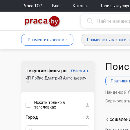
Praca.TOP
Блог
Каталог
Тарифы и услуг
Разместить резюме
Разместить вакансию
Поис
Текущие фильтры
Очистить
ИП Лойко Дмитрий Антоньевич
Подпишите
Найдено:
0
Сортироват
Искать только в
заголовках
Город
К сожалени