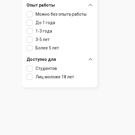
Опыт работы
Раков
Шклов
Можно без опыта работы
Ратомка
До 1 года
Самохваловичи
1-3 года
Сеница
3-5 лет
Слуцк
Более 5 лет
Смиловичи
Смолевичи
Доступно для
Солигорск
Студентов
Старые Дороги
Лиц моложе 18 лет
Столбцы
Тарасово
Узда
Фаниполь
Червень
Щомыслица