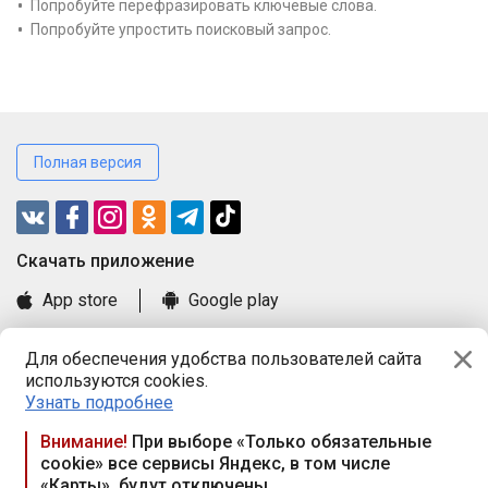
Попробуйте перефразировать ключевые слова.
Попробуйте упростить поисковый запрос.
Полная версия
Cкачать приложение
App store
Google play
Часто задаваемые вопросы
Для обеспечения удобства пользователей сайта
Книга замечаний и предложений
используются cookies.
Правила и документы
Узнать подробнее
Praca.by © 2000—2026, ООО «ПРАЦА БАЙ»
Внимание!
При выборе «Только обязательные
cookie» все сервисы Яндекс, в том числе
Республика Беларусь, 220114, г. Минск, пр-т Независимости
«Карты», будут отключены
117а, пом. № 9.