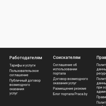
Соискателям
Пра
Работодателям
Соглашение об
Полит
Тарифы и услуги
использовании
данны
Пользовательское
портала
ресур
соглашение
Договор возмездного
Полит
Публичный договор
оказания услуг
данны
возмездного
при о
Размещение резюме
оказания
админ
услуг
Блог портала Praca.by
Прав
Полит