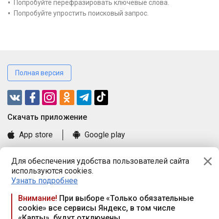
Попробуйте перефразировать ключевые слова.
Попробуйте упростить поисковый запрос.
Полная версия
Cкачать приложение
App store
Google play
Часто задаваемые вопросы
Для обеспечения удобства пользователей сайта
Книга замечаний и предложений
используются cookies.
Правила и документы
Узнать подробнее
Praca.by © 2000—2026, ООО «ПРАЦА БАЙ»
Внимание!
При выборе «Только обязательные
cookie» все сервисы Яндекс, в том числе
Республика Беларусь, 220114, г. Минск, пр-т Независимости
«Карты», будут отключены
117а, пом. № 9.