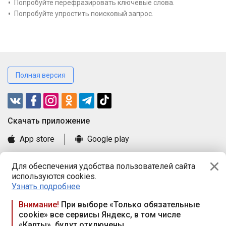
Попробуйте перефразировать ключевые слова.
Попробуйте упростить поисковый запрос.
Полная версия
Cкачать приложение
App store
Google play
Часто задаваемые вопросы
Для обеспечения удобства пользователей сайта
Книга замечаний и предложений
используются cookies.
Правила и документы
Узнать подробнее
Praca.by © 2000—2026, ООО «ПРАЦА БАЙ»
Внимание!
При выборе «Только обязательные
cookie» все сервисы Яндекс, в том числе
Республика Беларусь, 220114, г. Минск, пр-т Независимости
«Карты», будут отключены
117а, пом. № 9.