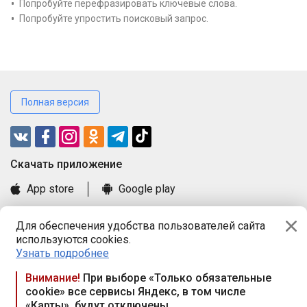
Попробуйте перефразировать ключевые слова.
Попробуйте упростить поисковый запрос.
Полная версия
Cкачать приложение
App store
Google play
Часто задаваемые вопросы
Для обеспечения удобства пользователей сайта
Книга замечаний и предложений
используются cookies.
Правила и документы
Узнать подробнее
Praca.by © 2000—2026, ООО «ПРАЦА БАЙ»
Внимание!
При выборе «Только обязательные
cookie» все сервисы Яндекс, в том числе
Республика Беларусь, 220114, г. Минск, пр-т Независимости
«Карты», будут отключены
117а, пом. № 9.