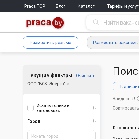
Praca.TOP
Блог
Каталог
Тарифы и услуг
Разместить резюме
Разместить вакансию
Поис
Текущие фильтры
Очистить
ООО "БСК-Энерго"
Подпишите
Найдено:
0
Искать только в
Сортироват
заголовках
Город
К сожалени