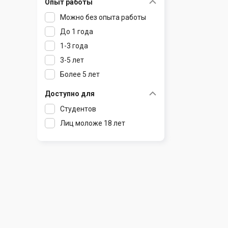
Опыт работы
Раков
Шклов
Можно без опыта работы
Ратомка
До 1 года
Самохваловичи
1-3 года
Сеница
3-5 лет
Слуцк
Более 5 лет
Смиловичи
Смолевичи
Доступно для
Солигорск
Студентов
Старые Дороги
Лиц моложе 18 лет
Столбцы
Тарасово
Узда
Фаниполь
Червень
Щомыслица