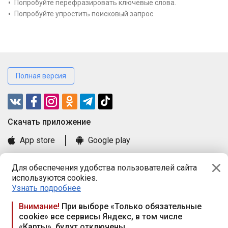
Попробуйте перефразировать ключевые слова.
Попробуйте упростить поисковый запрос.
Полная версия
Cкачать приложение
App store
Google play
Часто задаваемые вопросы
Для обеспечения удобства пользователей сайта
Книга замечаний и предложений
используются cookies.
Правила и документы
Узнать подробнее
Praca.by © 2000—2026, ООО «ПРАЦА БАЙ»
Внимание!
При выборе «Только обязательные
cookie» все сервисы Яндекс, в том числе
Республика Беларусь, 220114, г. Минск, пр-т Независимости
«Карты», будут отключены
117а, пом. № 9.