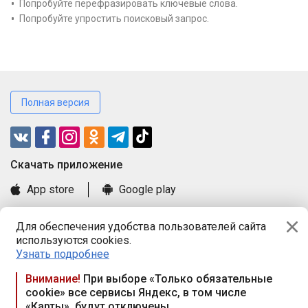
Попробуйте перефразировать ключевые слова.
Попробуйте упростить поисковый запрос.
Полная версия
Cкачать приложение
App store
Google play
Часто задаваемые вопросы
Для обеспечения удобства пользователей сайта
Книга замечаний и предложений
используются cookies.
Правила и документы
Узнать подробнее
Praca.by © 2000—2026, ООО «ПРАЦА БАЙ»
Внимание!
При выборе «Только обязательные
cookie» все сервисы Яндекс, в том числе
Республика Беларусь, 220114, г. Минск, пр-т Независимости
«Карты», будут отключены
117а, пом. № 9.