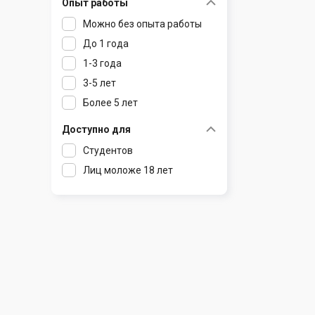
Опыт работы
Раков
Шклов
Можно без опыта работы
Ратомка
До 1 года
Самохваловичи
1-3 года
Сеница
3-5 лет
Слуцк
Более 5 лет
Смиловичи
Смолевичи
Доступно для
Солигорск
Студентов
Старые Дороги
Лиц моложе 18 лет
Столбцы
Тарасово
Узда
Фаниполь
Червень
Щомыслица