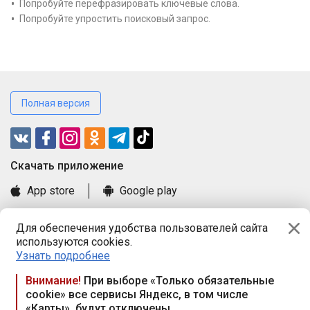
Попробуйте перефразировать ключевые слова.
Попробуйте упростить поисковый запрос.
Полная версия
Cкачать приложение
App store
Google play
Часто задаваемые вопросы
Для обеспечения удобства пользователей сайта
Книга замечаний и предложений
используются cookies.
Правила и документы
Узнать подробнее
Praca.by © 2000—2026, ООО «ПРАЦА БАЙ»
Внимание!
При выборе «Только обязательные
cookie» все сервисы Яндекс, в том числе
Республика Беларусь, 220114, г. Минск, пр-т Независимости
«Карты», будут отключены
117а, пом. № 9.