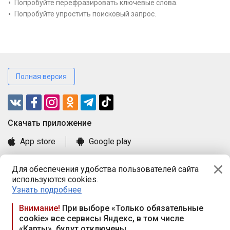
Попробуйте перефразировать ключевые слова.
Попробуйте упростить поисковый запрос.
Полная версия
Cкачать приложение
App store
Google play
Часто задаваемые вопросы
Для обеспечения удобства пользователей сайта
Книга замечаний и предложений
используются cookies.
Правила и документы
Узнать подробнее
Praca.by © 2000—2026, ООО «ПРАЦА БАЙ»
Внимание!
При выборе «Только обязательные
cookie» все сервисы Яндекс, в том числе
Республика Беларусь, 220114, г. Минск, пр-т Независимости
«Карты», будут отключены
117а, пом. № 9.