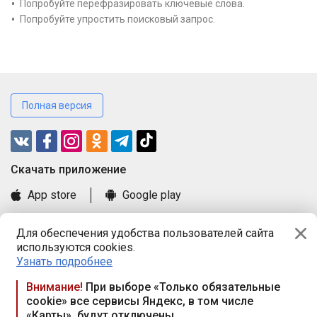
Попробуйте перефразировать ключевые слова.
Попробуйте упростить поисковый запрос.
Полная версия
Cкачать приложение
App store
Google play
Часто задаваемые вопросы
Для обеспечения удобства пользователей сайта
Книга замечаний и предложений
используются cookies.
Правила и документы
Узнать подробнее
Praca.by © 2000—2026, ООО «ПРАЦА БАЙ»
Внимание!
При выборе «Только обязательные
cookie» все сервисы Яндекс, в том числе
Республика Беларусь, 220114, г. Минск, пр-т Независимости
«Карты», будут отключены
117а, пом. № 9.