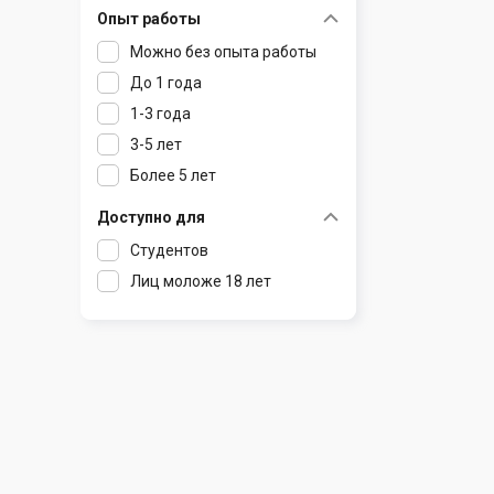
Опыт работы
Раков
Шклов
Можно без опыта работы
Ратомка
До 1 года
Самохваловичи
1-3 года
Сеница
3-5 лет
Слуцк
Более 5 лет
Смиловичи
Смолевичи
Доступно для
Солигорск
Студентов
Старые Дороги
Лиц моложе 18 лет
Столбцы
Тарасово
Узда
Фаниполь
Червень
Щомыслица