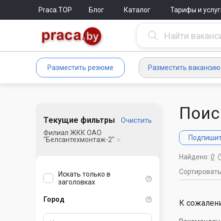
Praca.TOP
Блог
Каталог
Тарифы и услуг
Разместить резюме
Разместить вакансию
Поис
Текущие фильтры
Очистить
Филиал ЖКК ОАО
Подпишите
"Белсантехмонтаж-2"
Найдено:
0
Сортироват
Искать только в
заголовках
Город
К сожалени