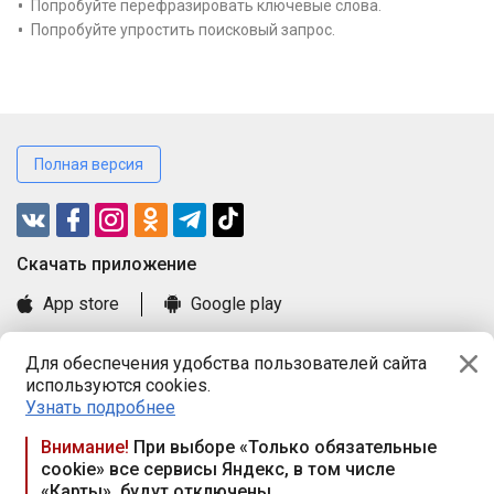
Попробуйте перефразировать ключевые слова.
Попробуйте упростить поисковый запрос.
Полная версия
Cкачать приложение
App store
Google play
Часто задаваемые вопросы
Для обеспечения удобства пользователей сайта
Книга замечаний и предложений
используются cookies.
Правила и документы
Узнать подробнее
Praca.by © 2000—2026, ООО «ПРАЦА БАЙ»
Внимание!
При выборе «Только обязательные
cookie» все сервисы Яндекс, в том числе
Республика Беларусь, 220114, г. Минск, пр-т Независимости
«Карты», будут отключены
117а, пом. № 9.