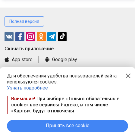
Полная версия
Cкачать приложение
App store
Google play
Часто задаваемые вопросы
Для обеспечения удобства пользователей сайта
Книга замечаний и предложений
используются cookies.
Правила и документы
Узнать подробнее
Praca.by © 2000—2026, ООО «ПРАЦА БАЙ»
Внимание!
При выборе «Только обязательные
cookie» все сервисы Яндекс, в том числе
Республика Беларусь, 220114, г. Минск, пр-т Независимости
«Карты», будут отключены
117а, пом. № 9.
Режим работы предприятия: пн.-чт. 09.00-18.00, пт. 9:00-16:45,
вых. дн. — сб., вс.
Принять все cookie
Режим работы сайта — круглосуточно. E-mail ООО «ПРАЦА
БАЙ» editor@praca.by