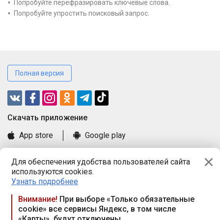
Попробуйте перефразировать ключевые слова.
Попробуйте упростить поисковый запрос.
Полная версия
Cкачать приложение
App store
Google play
Часто задаваемые вопросы
Для обеспечения удобства пользователей сайта
Книга замечаний и предложений
используются cookies.
Правила и документы
Узнать подробнее
Praca.by © 2000—2026, ООО «ПРАЦА БАЙ»
Внимание!
При выборе «Только обязательные
cookie» все сервисы Яндекс, в том числе
Республика Беларусь, 220114, г. Минск, пр-т Независимости
«Карты», будут отключены
117а, пом. № 9.