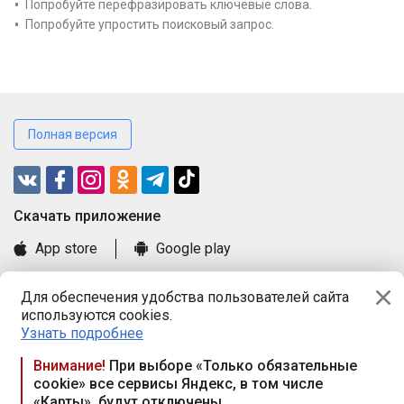
Попробуйте перефразировать ключевые слова.
Попробуйте упростить поисковый запрос.
Полная версия
Cкачать приложение
App store
Google play
Часто задаваемые вопросы
Для обеспечения удобства пользователей сайта
Книга замечаний и предложений
используются cookies.
Правила и документы
Узнать подробнее
Praca.by © 2000—2026, ООО «ПРАЦА БАЙ»
Внимание!
При выборе «Только обязательные
cookie» все сервисы Яндекс, в том числе
Республика Беларусь, 220114, г. Минск, пр-т Независимости
«Карты», будут отключены
117а, пом. № 9.