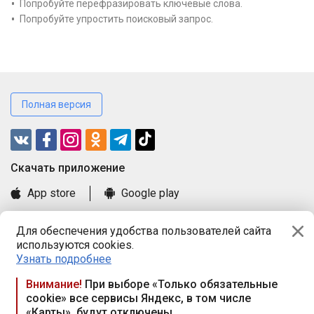
Попробуйте перефразировать ключевые слова.
Попробуйте упростить поисковый запрос.
Полная версия
Cкачать приложение
App store
Google play
Часто задаваемые вопросы
Для обеспечения удобства пользователей сайта
Книга замечаний и предложений
используются cookies.
Правила и документы
Узнать подробнее
Praca.by © 2000—2026, ООО «ПРАЦА БАЙ»
Внимание!
При выборе «Только обязательные
cookie» все сервисы Яндекс, в том числе
Республика Беларусь, 220114, г. Минск, пр-т Независимости
«Карты», будут отключены
117а, пом. № 9.