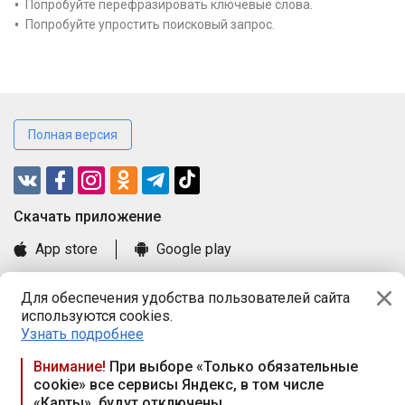
Попробуйте перефразировать ключевые слова.
Попробуйте упростить поисковый запрос.
Полная версия
Cкачать приложение
App store
Google play
Часто задаваемые вопросы
Для обеспечения удобства пользователей сайта
Книга замечаний и предложений
используются cookies.
Правила и документы
Узнать подробнее
Praca.by © 2000—2026, ООО «ПРАЦА БАЙ»
Внимание!
При выборе «Только обязательные
cookie» все сервисы Яндекс, в том числе
Республика Беларусь, 220114, г. Минск, пр-т Независимости
«Карты», будут отключены
117а, пом. № 9.