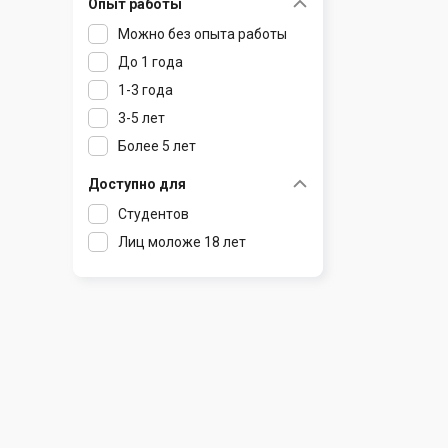
Опыт работы
Раков
Шклов
Можно без опыта работы
Ратомка
До 1 года
Самохваловичи
1-3 года
Сеница
3-5 лет
Слуцк
Более 5 лет
Смиловичи
Смолевичи
Доступно для
Солигорск
Студентов
Старые Дороги
Лиц моложе 18 лет
Столбцы
Тарасово
Узда
Фаниполь
Червень
Щомыслица