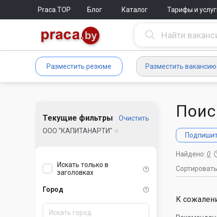
Praca.TOP
Блог
Каталог
Тарифы и услуг
Разместить резюме
Разместить вакансию
Поис
Текущие фильтры
Очистить
ООО "КАПИТАНАРТИ"
Подпишите
Найдено:
0
Искать только в
Сортироват
заголовках
Город
К сожалени