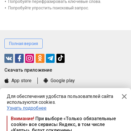
Попробуйте перефразировать ключевые слова.
Попробуйте упростить поисковый запрос.
Полная версия
Cкачать приложение
App store
Google play
Часто задаваемые вопросы
Для обеспечения удобства пользователей сайта
Книга замечаний и предложений
используются cookies.
Правила и документы
Узнать подробнее
Praca.by © 2000—2026, ООО «ПРАЦА БАЙ»
Внимание!
При выборе «Только обязательные
cookie» все сервисы Яндекс, в том числе
Республика Беларусь, 220114, г. Минск, пр-т Независимости
«Карты», будут отключены
117а, пом. № 9.