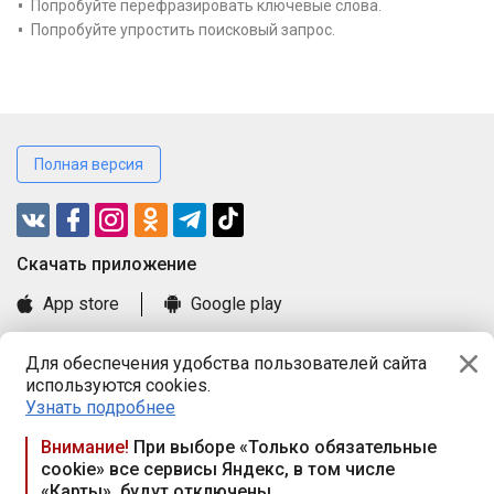
Попробуйте перефразировать ключевые слова.
Попробуйте упростить поисковый запрос.
Полная версия
Cкачать приложение
App store
Google play
Часто задаваемые вопросы
Для обеспечения удобства пользователей сайта
Книга замечаний и предложений
используются cookies.
Правила и документы
Узнать подробнее
Praca.by © 2000—2026, ООО «ПРАЦА БАЙ»
Внимание!
При выборе «Только обязательные
cookie» все сервисы Яндекс, в том числе
Республика Беларусь, 220114, г. Минск, пр-т Независимости
«Карты», будут отключены
117а, пом. № 9.