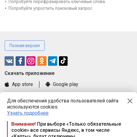
Попробуйте перефразировать ключевые слова.
Попробуйте упростить поисковый запрос.
Полная версия
Cкачать приложение
App store
Google play
Часто задаваемые вопросы
Для обеспечения удобства пользователей сайта
Книга замечаний и предложений
используются cookies.
Правила и документы
Узнать подробнее
Praca.by © 2000—2026, ООО «ПРАЦА БАЙ»
Внимание!
При выборе «Только обязательные
cookie» все сервисы Яндекс, в том числе
Республика Беларусь, 220114, г. Минск, пр-т Независимости
«Карты», будут отключены
117а, пом. № 9.