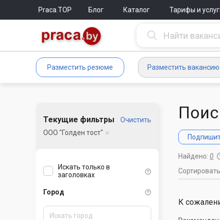
Praca.TOP
Блог
Каталог
Тарифы и услуг
Разместить резюме
Разместить вакансию
Поис
Текущие фильтры
Очистить
ООО "Голден тост"
Подпишите
Найдено:
0
Искать только в
Сортироват
заголовках
Город
К сожалени