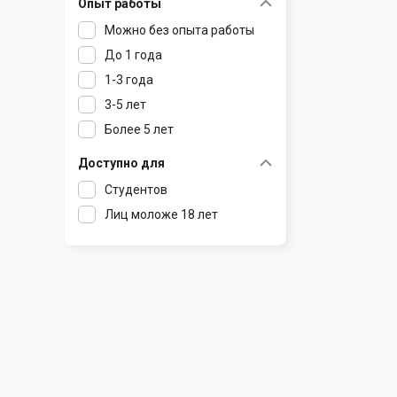
Опыт работы
Раков
Шклов
Можно без опыта работы
Ратомка
До 1 года
Самохваловичи
1-3 года
Сеница
3-5 лет
Слуцк
Более 5 лет
Смиловичи
Смолевичи
Доступно для
Солигорск
Студентов
Старые Дороги
Лиц моложе 18 лет
Столбцы
Тарасово
Узда
Фаниполь
Червень
Щомыслица