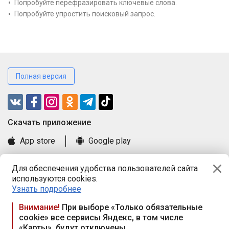
Попробуйте перефразировать ключевые слова.
Попробуйте упростить поисковый запрос.
Полная версия
Cкачать приложение
App store
Google play
Часто задаваемые вопросы
Для обеспечения удобства пользователей сайта
Книга замечаний и предложений
используются cookies.
Правила и документы
Узнать подробнее
Praca.by © 2000—2026, ООО «ПРАЦА БАЙ»
Внимание!
При выборе «Только обязательные
cookie» все сервисы Яндекс, в том числе
Республика Беларусь, 220114, г. Минск, пр-т Независимости
«Карты», будут отключены
117а, пом. № 9.