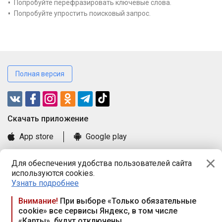
Попробуйте перефразировать ключевые слова.
Попробуйте упростить поисковый запрос.
Полная версия
Cкачать приложение
App store
Google play
Часто задаваемые вопросы
Для обеспечения удобства пользователей сайта
Книга замечаний и предложений
используются cookies.
Правила и документы
Узнать подробнее
Praca.by © 2000—2026, ООО «ПРАЦА БАЙ»
Внимание!
При выборе «Только обязательные
cookie» все сервисы Яндекс, в том числе
Республика Беларусь, 220114, г. Минск, пр-т Независимости
«Карты», будут отключены
117а, пом. № 9.