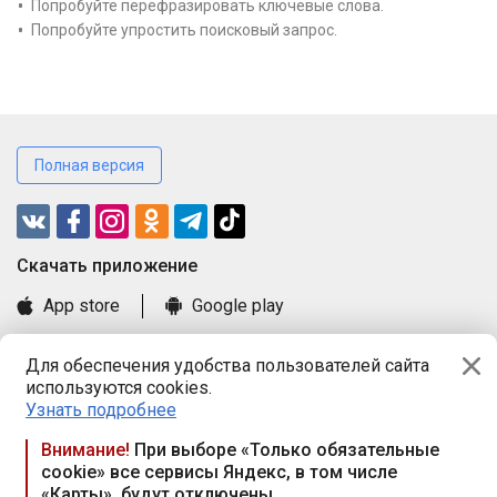
Попробуйте перефразировать ключевые слова.
Попробуйте упростить поисковый запрос.
Полная версия
Cкачать приложение
App store
Google play
Часто задаваемые вопросы
Для обеспечения удобства пользователей сайта
Книга замечаний и предложений
используются cookies.
Правила и документы
Узнать подробнее
Praca.by © 2000—2026, ООО «ПРАЦА БАЙ»
Внимание!
При выборе «Только обязательные
cookie» все сервисы Яндекс, в том числе
Республика Беларусь, 220114, г. Минск, пр-т Независимости
«Карты», будут отключены
117а, пом. № 9.