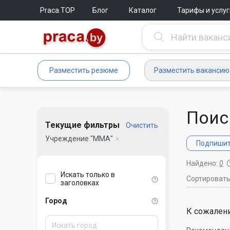
Praca.TOP
Блог
Каталог
Тарифы и услуг
Разместить резюме
Разместить вакансию
Поис
Текущие фильтры
Очистить
Учреждение "ММА"
Подпишите
Найдено:
0
Искать только в
Сортироват
заголовках
Город
К сожалени