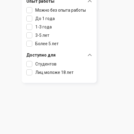
Опыт работы
Раков
Шклов
Можно без опыта работы
Ратомка
До 1 года
Самохваловичи
1-3 года
Сеница
3-5 лет
Слуцк
Более 5 лет
Смиловичи
Смолевичи
Доступно для
Солигорск
Студентов
Старые Дороги
Лиц моложе 18 лет
Столбцы
Тарасово
Узда
Фаниполь
Червень
Щомыслица