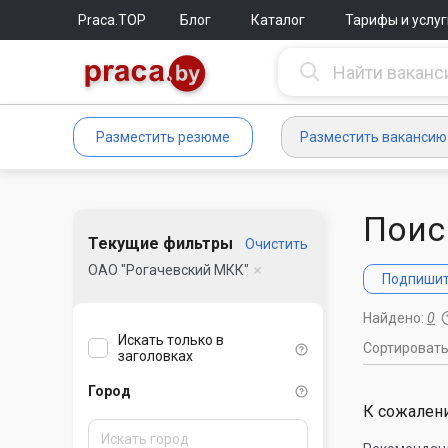
Praca.TOP
Блог
Каталог
Тарифы и услуг
Разместить резюме
Разместить вакансию
Поис
Текущие фильтры
Очистить
ОАО "Рогачевский МКК"
Подпишите
Найдено:
0
Искать только в
Сортироват
заголовках
Город
К сожалени