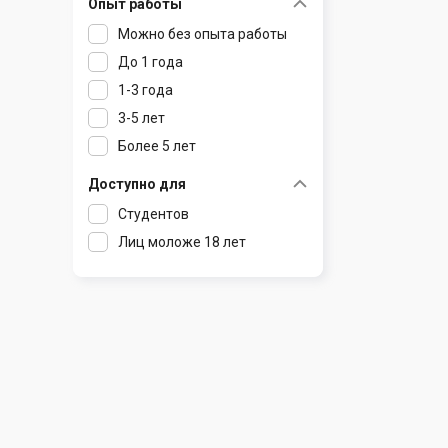
Опыт работы
Раков
Шклов
Можно без опыта работы
Ратомка
До 1 года
Самохваловичи
1-3 года
Сеница
3-5 лет
Слуцк
Более 5 лет
Смиловичи
Смолевичи
Доступно для
Солигорск
Студентов
Старые Дороги
Лиц моложе 18 лет
Столбцы
Тарасово
Узда
Фаниполь
Червень
Щомыслица