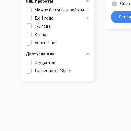
Опыт работы
Опыт
Раков
Шклов
Можно без опыта работы
3
Ратомка
Откли
До 1 года
4
Самохваловичи
1-3 года
Сеница
3-5 лет
Слуцк
Более 5 лет
Смиловичи
Смолевичи
Доступно для
Солигорск
Студентов
Старые Дороги
Лиц моложе 18 лет
Столбцы
Тарасово
Узда
Фаниполь
Червень
Щомыслица