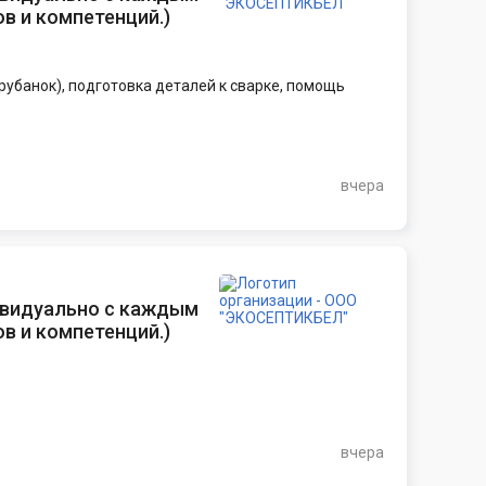
в и компетенций.
)
рубанок), подготовка деталей к сварке, помощь
вчера
ивидуально с каждым
в и компетенций.
)
вчера