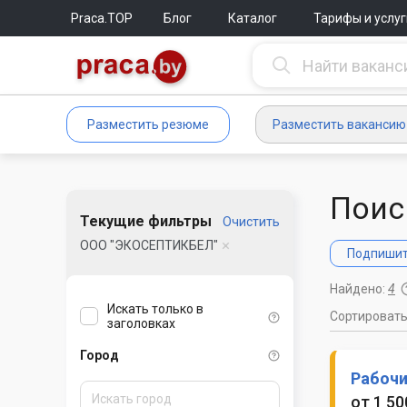
Praca.TOP
Блог
Каталог
Тарифы и услуг
Разместить резюме
Разместить вакансию
Поис
Текущие фильтры
Очистить
ООО "ЭКОСЕПТИКБЕЛ"
Подпишите
Найдено:
4
Искать только в
Сортироват
заголовках
Город
Рабочи
от 1 50