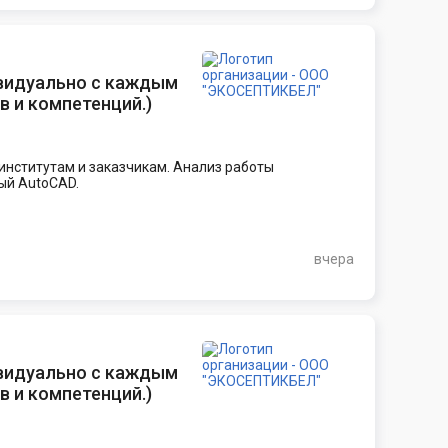
видуально с каждым
в и компетенций.
)
институтам и заказчикам. Анализ работы
ый AutoCAD.
вчера
видуально с каждым
в и компетенций.
)