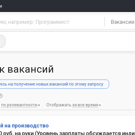
и
Вакансии
к вакансий
сь на получение новых вакансий по этому запросу
ь
по релевантности
Отображать
за все время
й на производство
0 руб. на руки
(
Уровень зарплаты обсуждается инд