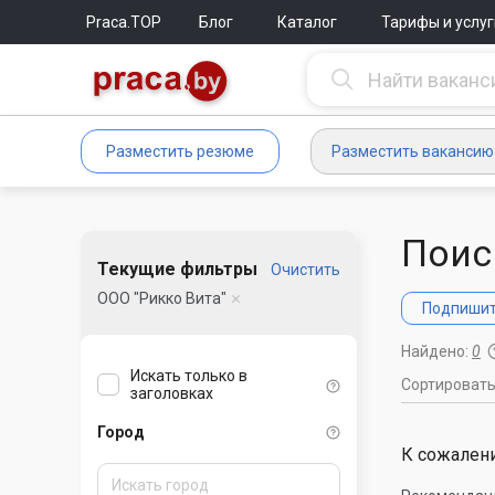
Praca.TOP
Блог
Каталог
Тарифы и услуг
Разместить резюме
Разместить вакансию
Поис
Текущие фильтры
Очистить
ООО "Рикко Вита"
Подпишите
Найдено:
0
Искать только в
Сортироват
заголовках
Город
К сожалени