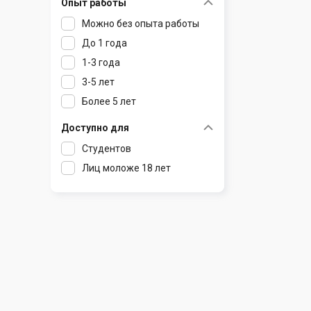
Опыт работы
Раков
Шклов
Можно без опыта работы
Ратомка
До 1 года
Самохваловичи
1-3 года
Сеница
3-5 лет
Слуцк
Более 5 лет
Смиловичи
Смолевичи
Доступно для
Солигорск
Студентов
Старые Дороги
Лиц моложе 18 лет
Столбцы
Тарасово
Узда
Фаниполь
Червень
Щомыслица