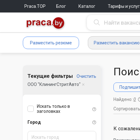
Praca.TOP
Блог
Каталог
Тарифы и услуг
Разместить резюме
Разместить вакансию
Поис
Текущие фильтры
Очистить
ООО "КлинингСтритАвто"
Подпишите
Найдено:
0
Искать только в
Сортироват
заголовках
Город
К сожалени