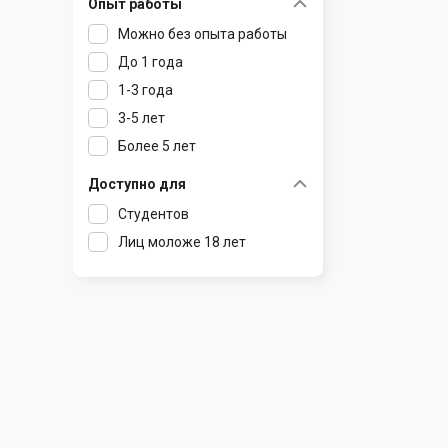
Опыт работы
Раков
Шклов
Можно без опыта работы
Ратомка
До 1 года
Самохваловичи
1-3 года
Сеница
3-5 лет
Слуцк
Более 5 лет
Смиловичи
Смолевичи
Доступно для
Солигорск
Студентов
Старые Дороги
Лиц моложе 18 лет
Столбцы
Тарасово
Узда
Фаниполь
Червень
Щомыслица