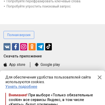
Попробуйте перефразировать ключевые слова.
Попробуйте упростить поисковый запрос.
Полная версия
Cкачать приложение
App store
Google play
Часто задаваемые вопросы
Для обеспечения удобства пользователей сайта
Книга замечаний и предложений
используются cookies.
Правила и документы
Узнать подробнее
Praca.by © 2000—2026, ООО «ПРАЦА БАЙ»
Внимание!
При выборе «Только обязательные
cookie» все сервисы Яндекс, в том числе
Республика Беларусь, 220114, г. Минск, пр-т Независимости
«Карты», будут отключены
117а, пом. № 9.