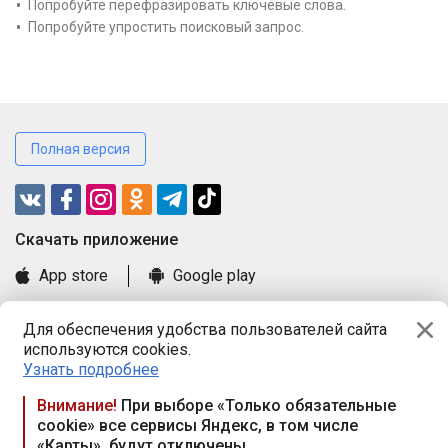
Попробуйте перефразировать ключевые слова.
Попробуйте упростить поисковый запрос.
Полная версия
Cкачать приложение
App store
Google play
Часто задаваемые вопросы
Для обеспечения удобства пользователей сайта
Книга замечаний и предложений
используются cookies.
Правила и документы
Узнать подробнее
Praca.by © 2000—2026, ООО «ПРАЦА БАЙ»
Внимание!
При выборе «Только обязательные
cookie» все сервисы Яндекс, в том числе
Республика Беларусь, 220114, г. Минск, пр-т Независимости
«Карты», будут отключены
117а, пом. № 9.