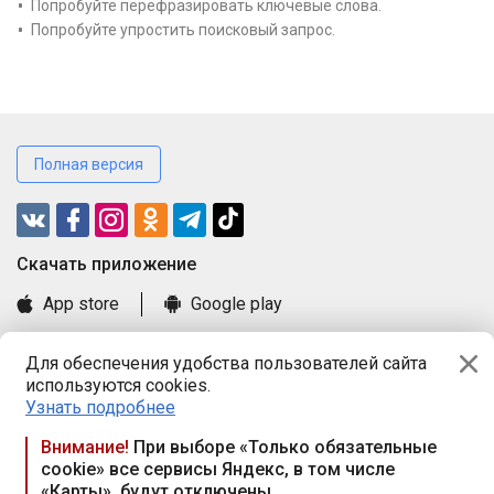
Попробуйте перефразировать ключевые слова.
Попробуйте упростить поисковый запрос.
Полная версия
Cкачать приложение
App store
Google play
Часто задаваемые вопросы
Для обеспечения удобства пользователей сайта
Книга замечаний и предложений
используются cookies.
Правила и документы
Узнать подробнее
Praca.by © 2000—2026, ООО «ПРАЦА БАЙ»
Внимание!
При выборе «Только обязательные
cookie» все сервисы Яндекс, в том числе
Республика Беларусь, 220114, г. Минск, пр-т Независимости
«Карты», будут отключены
117а, пом. № 9.