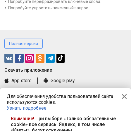
Попробуйте перефразировать ключевые слова.
Попробуйте упростить поисковый запрос.
Полная версия
Cкачать приложение
App store
Google play
Часто задаваемые вопросы
Для обеспечения удобства пользователей сайта
Книга замечаний и предложений
используются cookies.
Правила и документы
Узнать подробнее
Praca.by © 2000—2026, ООО «ПРАЦА БАЙ»
Внимание!
При выборе «Только обязательные
cookie» все сервисы Яндекс, в том числе
Республика Беларусь, 220114, г. Минск, пр-т Независимости
«Карты», будут отключены
117а, пом. № 9.