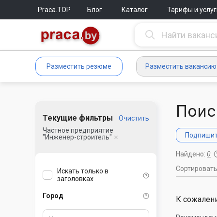
Praca.TOP
Блог
Каталог
Тарифы и услуг
Разместить резюме
Разместить вакансию
Поис
Текущие фильтры
Очистить
Частное предприятие
Подпишите
"Инженер-строитель"
Найдено:
0
Сортироват
Искать только в
заголовках
Город
К сожалени