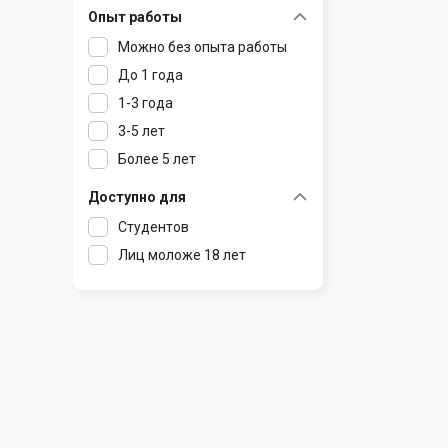
Опыт работы
Раков
Шклов
Можно без опыта работы
Ратомка
До 1 года
Самохваловичи
1-3 года
Сеница
3-5 лет
Слуцк
Более 5 лет
Смиловичи
Смолевичи
Доступно для
Солигорск
Студентов
Старые Дороги
Лиц моложе 18 лет
Столбцы
Тарасово
Узда
Фаниполь
Червень
Щомыслица