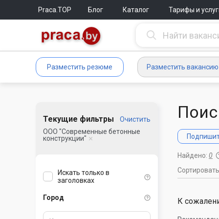
Praca.TOP
Блог
Каталог
Тарифы и услуг
Разместить резюме
Разместить вакансию
Поис
Текущие фильтры
Очистить
ООО "Современные бетонные
Подпишите
конструкции"
Найдено:
0
Сортироват
Искать только в
заголовках
Город
К сожалени