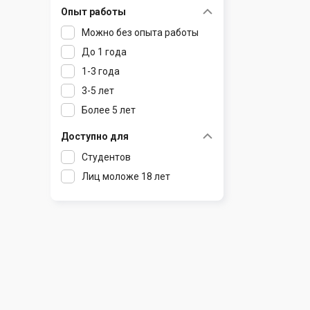
Опыт работы
Раков
Шклов
Можно без опыта работы
Ратомка
До 1 года
Самохваловичи
1-3 года
Сеница
3-5 лет
Слуцк
Более 5 лет
Смиловичи
Смолевичи
Доступно для
Солигорск
Студентов
Старые Дороги
Лиц моложе 18 лет
Столбцы
Тарасово
Узда
Фаниполь
Червень
Щомыслица