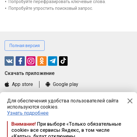
Попробуйте перефразировать ключевые слова.
Попробуйте упростить поисковый запрос.
Полная версия
Cкачать приложение
App store
Google play
Часто задаваемые вопросы
Для обеспечения удобства пользователей сайта
Книга замечаний и предложений
используются cookies.
Правила и документы
Узнать подробнее
Praca.by © 2000—2026, ООО «ПРАЦА БАЙ»
Внимание!
При выборе «Только обязательные
cookie» все сервисы Яндекс, в том числе
Республика Беларусь, 220114, г. Минск, пр-т Независимости
«Карты», будут отключены
117а, пом. № 9.