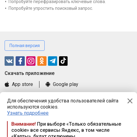
Попробуйте перефразировать ключевые слова.
Попробуйте упростить поисковый запрос.
Полная версия
Cкачать приложение
App store
Google play
Часто задаваемые вопросы
Для обеспечения удобства пользователей сайта
Книга замечаний и предложений
используются cookies.
Правила и документы
Узнать подробнее
Praca.by © 2000—2026, ООО «ПРАЦА БАЙ»
Внимание!
При выборе «Только обязательные
cookie» все сервисы Яндекс, в том числе
Республика Беларусь, 220114, г. Минск, пр-т Независимости
«Карты», будут отключены
117а, пом. № 9.