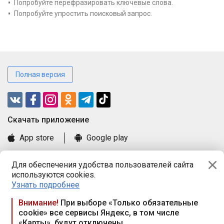
Попробуйте перефразировать ключевые слова.
Попробуйте упростить поисковый запрос.
Полная версия
Cкачать приложение
App store
Google play
Часто задаваемые вопросы
Для обеспечения удобства пользователей сайта
Книга замечаний и предложений
используются cookies.
Правила и документы
Узнать подробнее
Praca.by © 2000—2026, ООО «ПРАЦА БАЙ»
Внимание!
При выборе «Только обязательные
cookie» все сервисы Яндекс, в том числе
Республика Беларусь, 220114, г. Минск, пр-т Независимости
«Карты», будут отключены
117а, пом. № 9.