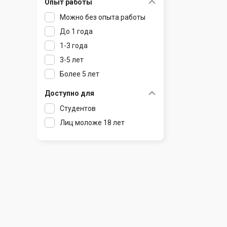
Опыт работы
Раков
Шклов
Можно без опыта работы
Ратомка
До 1 года
Самохваловичи
1-3 года
Сеница
3-5 лет
Слуцк
Более 5 лет
Смиловичи
Смолевичи
Доступно для
Солигорск
Студентов
Старые Дороги
Лиц моложе 18 лет
Столбцы
Тарасово
Узда
Фаниполь
Червень
Щомыслица