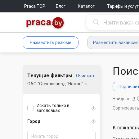
Praca.TOP
Блог
Каталог
Тарифы и услуг
Разместить резюме
Разместить вакансию
Поис
Текущие фильтры
Очистить
ОАО "Стеклозавод "Неман"
Подпишите
Найдено:
0
Искать только в
Сортироват
заголовках
Город
К сожалени