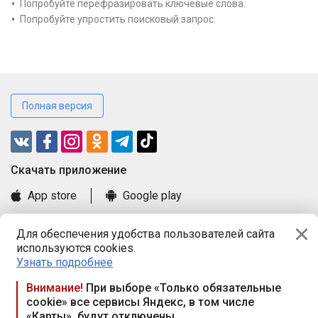
Попробуйте перефразировать ключевые слова.
Попробуйте упростить поисковый запрос.
Полная версия
Cкачать приложение
App store
Google play
Часто задаваемые вопросы
Для обеспечения удобства пользователей сайта
Книга замечаний и предложений
используются cookies.
Правила и документы
Узнать подробнее
Praca.by © 2000—2026, ООО «ПРАЦА БАЙ»
Внимание!
При выборе «Только обязательные
cookie» все сервисы Яндекс, в том числе
Республика Беларусь, 220114, г. Минск, пр-т Независимости
«Карты», будут отключены
117а, пом. № 9.