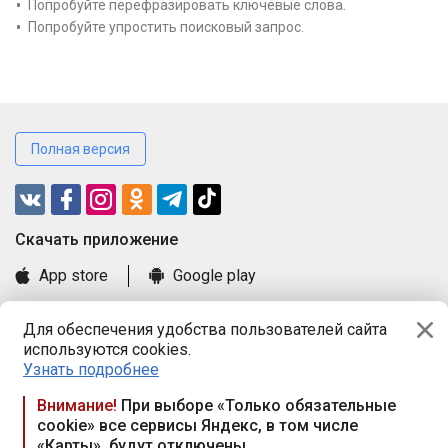
Попробуйте перефразировать ключевые слова.
Попробуйте упростить поисковый запрос.
Полная версия
Cкачать приложение
App store
Google play
Часто задаваемые вопросы
Для обеспечения удобства пользователей сайта
Книга замечаний и предложений
используются cookies.
Правила и документы
Узнать подробнее
Praca.by © 2000—2026, ООО «ПРАЦА БАЙ»
Внимание!
При выборе «Только обязательные
cookie» все сервисы Яндекс, в том числе
Республика Беларусь, 220114, г. Минск, пр-т Независимости
«Карты», будут отключены
117а, пом. № 9.