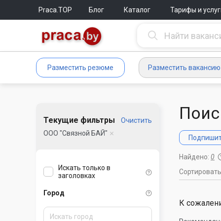
Praca.TOP
Блог
Каталог
Тарифы и услуг
Разместить резюме
Разместить вакансию
Поис
Текущие фильтры
Очистить
ООО "Связной БАЙ"
Подпишите
Найдено:
0
Искать только в
Сортироват
заголовках
Город
К сожалени