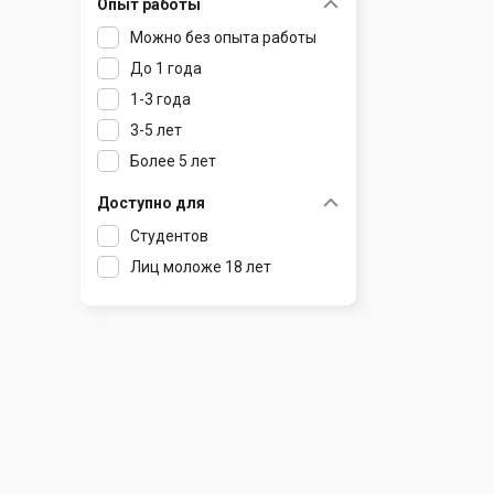
Опыт работы
Раков
Шклов
Можно без опыта работы
Ратомка
До 1 года
Самохваловичи
1-3 года
Сеница
3-5 лет
Слуцк
Более 5 лет
Смиловичи
Смолевичи
Доступно для
Солигорск
Студентов
Старые Дороги
Лиц моложе 18 лет
Столбцы
Тарасово
Узда
Фаниполь
Червень
Щомыслица