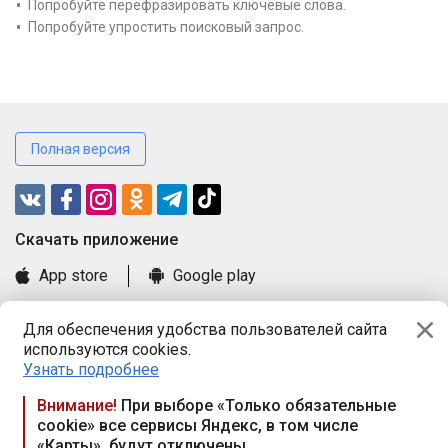
Попробуйте перефразировать ключевые слова.
Попробуйте упростить поисковый запрос.
Полная версия
Cкачать приложение
App store
Google play
Часто задаваемые вопросы
Для обеспечения удобства пользователей сайта
Книга замечаний и предложений
используются cookies.
Правила и документы
Узнать подробнее
Praca.by © 2000—2026, ООО «ПРАЦА БАЙ»
Внимание!
При выборе «Только обязательные
cookie» все сервисы Яндекс, в том числе
Республика Беларусь, 220114, г. Минск, пр-т Независимости
«Карты», будут отключены
117а, пом. № 9.