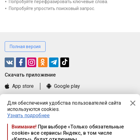
Попробуйте перефразировать ключевые слова.
Попробуйте упростить поисковый запрос.
Полная версия
Cкачать приложение
App store
Google play
Часто задаваемые вопросы
Для обеспечения удобства пользователей сайта
Книга замечаний и предложений
используются cookies.
Правила и документы
Узнать подробнее
Praca.by © 2000—2026, ООО «ПРАЦА БАЙ»
Внимание!
При выборе «Только обязательные
cookie» все сервисы Яндекс, в том числе
Республика Беларусь, 220114, г. Минск, пр-т Независимости
«Карты», будут отключены
117а, пом. № 9.