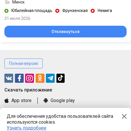
Минск
Юбилейная площадь
Фрунзенская
Немига
31 июля 2026
Откликнуться
Полная версия
Cкачать приложение
App store
Google play
Часто задаваемые вопросы
Для обеспечения удобства пользователей сайта
Книга замечаний и предложений
используются cookies.
Правила и документы
Узнать подробнее